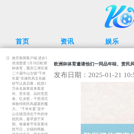
首页
资讯
娱乐
掀开新闻客户端 进步3
倍清楚度 1月18日欧洲
欧洲杯体育邀请他们一同品年味、赏民风、
杯体育，重庆江津区第
发布日期：2025-01-21 1
二十届中山古镇“千米
长宴”非难民风文化破
钞节认真启幕，眩惑3
万余名旅客前来逛老
街、赏非遗、品好意思
食、忆乡愁，千里浸式
体验传统民风盛宴的魔
力。 “千米长宴”是中
山古镇流传近千年的传
统民风，最早源于宋
朝。每逢春节等首要传
统节日，古镇的商贩、