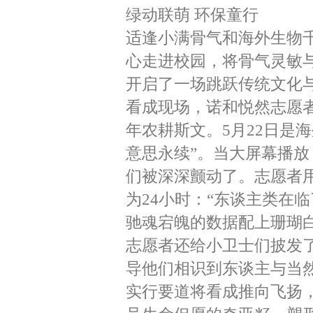
绿动联萌 环保童行
适逢小满骨气和海外生物
心走进校园，将骨气灵敏
开启了一场跳跃传统文化
看成现场，诺和悦然志愿
年农耕斯文。5月22日是
意思永续”。当大屏幕播
们被深深颤动了。志愿者用
为24小时：“东谈主类在临
驰魂宕魄的数据配上珊瑚
志愿者还给小卫士们披发
导他们相识到东谈主与当
实行要道将看成推向飞扬