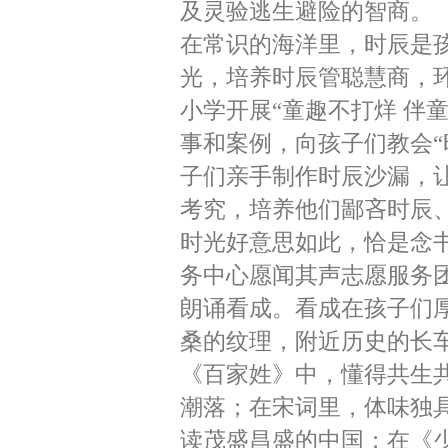
及灵验逃生避险的智商。
在常识的海洋里，时辰是
光，培养时辰管聪慧商，
小学开展“童趣不打烊 伴
事和案例，向孩子们教会“
子们亲手制作时辰沙漏，
考究，培养他们鄙吝时辰
时光好意思如此，恰是念
务中心愿闻其声志愿服务团
朗诵看成。看成在孩子们
桑的纹理，附近历史的长
《百家姓》中，懂得共生
潮落；在宋词里，体味独
读茂盛昌盛的中国；在《