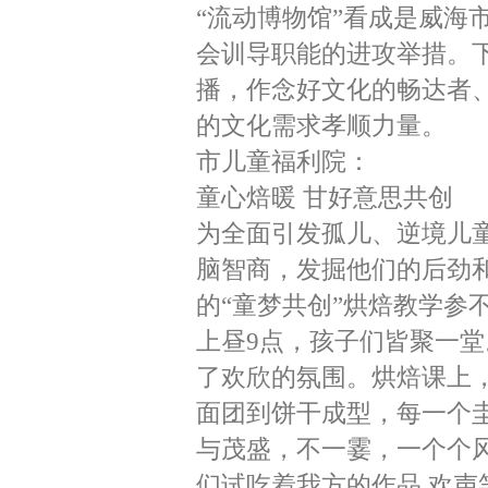
“流动博物馆”看成是威海
会训导职能的进攻举措。
播，作念好文化的畅达者
的文化需求孝顺力量。
市儿童福利院：
童心焙暖 甘好意思共创
为全面引发孤儿、逆境儿
脑智商，发掘他们的后劲
的“童梦共创”烘焙教学参
上昼9点，孩子们皆聚一
了欢欣的氛围。烘焙课上
面团到饼干成型，每一个
与茂盛，不一霎，一个个
们试吃着我方的作品,欢声