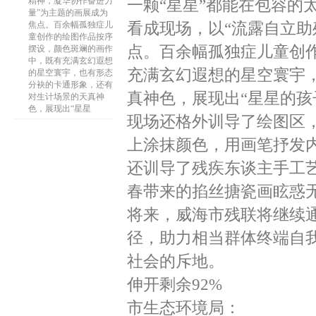
精神，凝华协作奋进力
一颗“星星”都能在包容的
量”为主题的画展成为
看成现场，以“流露自立助
焦点。百余幅孤独症儿
童创作的绘图作品按序
点。百余幅孤独症儿童创
摆设，颜色斑斓的画作
中，既有充满玄幻遐想
充满玄幻遐想的星空寰宇
的星空寰宇，也有形态
分袂的卡通形象，还有
真神色，展现出“星星的孩
对生计场景的天真神
色，展现出“星星
现场还格外训导了绘图区
上涂抹颜色，用画笔抒发
还训导了残疾东谈主手工
春带来的掐丝搪瓷画眩惑
将来，威海市残联将继续
径，助力相当群体终端自
社会的斥地。
伸开剩余92%
市生态环境局：