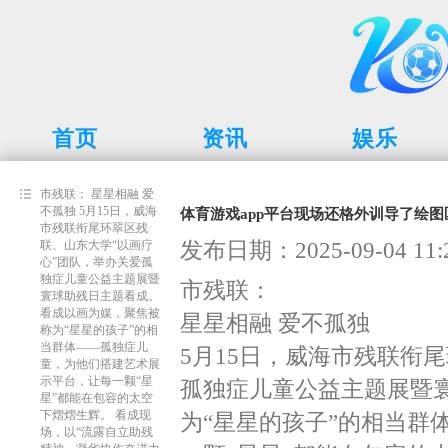
首页
资讯
娱乐
市残联： 星星相融 爱
不孤独 5月15日，威海
体育游戏app平台现场还格外训导了绘图区
市残联衔尾环翠区残
发布日期：2025-09-04 1
联、山东大学“以画疗
心”团队，举办关爱孤
独症儿童公益主题展暨
市残联：
寰球助残日主题看成。
看成以画为媒，聚焦被
星星相融 爱不孤独
称为“星星的孩子”的相
当群体——孤独症儿
5月15日，威海市残联衔
童，为他们搭建艺术展
示平台，让每一颗“星
孤独症儿童公益主题展暨
星”都能在包容的太空
下熠熠生辉。 看成现
为“星星的孩子”的相当群
场，以“流露自立助残