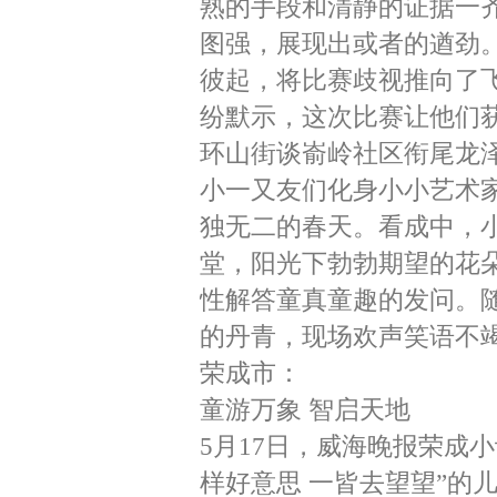
熟的手段和清静的证据一
图强，展现出或者的遒劲
彼起，将比赛歧视推向了
纷默示，这次比赛让他们
环山街谈嵛岭社区衔尾龙泽
小一又友们化身小小艺术
独无二的春天。看成中，
堂，阳光下勃勃期望的花
性解答童真童趣的发问。
的丹青，现场欢声笑语不
荣成市：
童游万象 智启天地
5月17日，威海晚报荣成
样好意思 一皆去望望”的