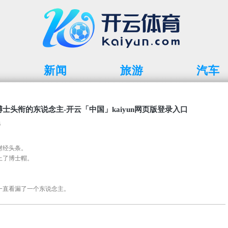
新闻
旅游
汽车
头衔的东说念主-开云「中国」kaiyun网页版登录入口
6
财经头条。
上了博士帽。
一直看漏了一个东说念主。