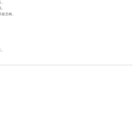
位。
场。
易被忽略。
。
。
主。