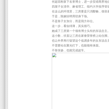
何超琼刚拿下名誉博士，进一步安靖商界地
四屋子女清华、麻省理工、纽约大学按序登
在这么的环境里，三房要是只消酣畅，很容
于是，陈婉珍聘用切身下场。
不是靠子女加分，而是我方补位。
这一步，看似绵薄，其实很巧。
她成了三房第一个领有博士头衔的东说念主
这小数，径直让三房在家眷荣誉榜上站住脚
也让外界再行疑望这个低调多年的女东说念
不需要站在聚光灯下，也能领有体面。
不靠张扬，也能完成超车。