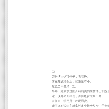
02
荣誉博士这顶帽子，看着轻。
落在陈婉珍头上，却重量不小。
这也曾不是第一次。
早年，她就拿过国外科罚类的荣誉博士和院
这一次再公开出现，身份也曾完全不同。
在何家，学历是一种硬通货。
赌王本东说念主就拿过多个博士头衔，子女