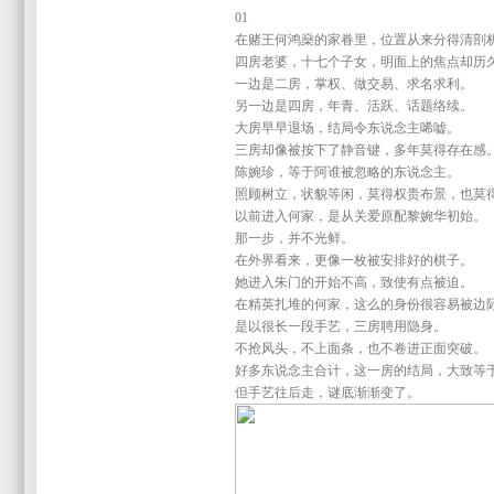
01
在赌王何鸿燊的家眷里，位置从来分得清剖
四房老婆，十七个子女，明面上的焦点却历
一边是二房，掌权、做交易、求名求利。
另一边是四房，年青、活跃、话题络续。
大房早早退场，结局令东说念主唏嘘。
三房却像被按下了静音键，多年莫得存在感
陈婉珍，等于阿谁被忽略的东说念主。
照顾树立，状貌等闲，莫得权贵布景，也莫
以前进入何家，是从关爱原配黎婉华初始。
那一步，并不光鲜。
在外界看来，更像一枚被安排好的棋子。
她进入朱门的开始不高，致使有点被迫。
在精英扎堆的何家，这么的身份很容易被边
是以很长一段手艺，三房聘用隐身。
不抢风头，不上面条，也不卷进正面突破。
好多东说念主合计，这一房的结局，大致等
但手艺往后走，谜底渐渐变了。