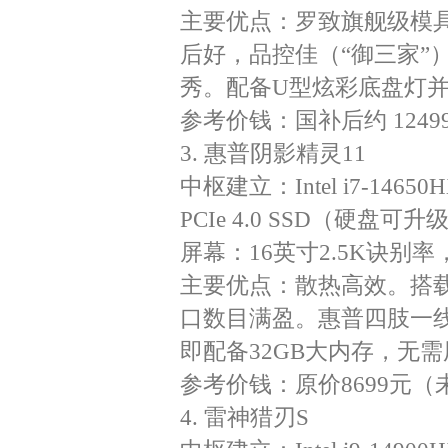
主要优点：罗致旗舰级模
后好，品控佳（“御三家”）
秀。配备U型炫彩底盘灯并
参考价钱：国补后约 1249
3. 惠普阴影精灵11
中枢建立：Intel i7-1465
PCIe 4.0 SSD（硬盘
屏幕：16英寸2.5K诀别率
主要优点：散热高效。搭
口数目满盈。惠普四肢一线
即配备32GB大内存，无
参考价钱：原价8699元
4. 雷神猎刃S