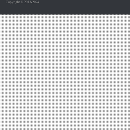
Copyright
© 2013-2024