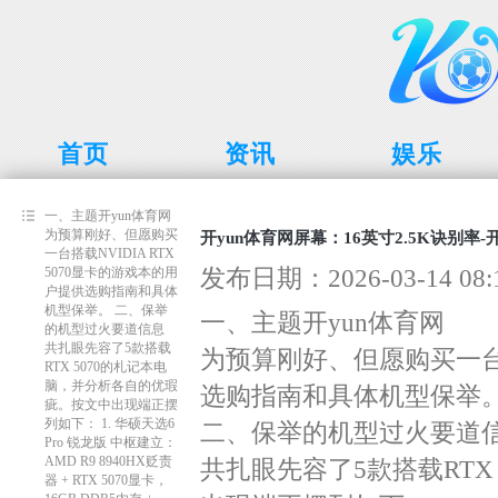
首页
资讯
娱乐
一、主题开yun体育网
为预算刚好、但愿购买
开yun体育网屏幕：16英寸2.5K诀别率-
一台搭载NVIDIA RTX
发布日期：2026-03-14 0
5070显卡的游戏本的用
户提供选购指南和具体
机型保举。 二、保举
一、主题开yun体育网
的机型过火要道信息
共扎眼先容了5款搭载
为预算刚好、但愿购买一台搭载
RTX 5070的札记本电
脑，并分析各自的优瑕
选购指南和具体机型保举
疵。按文中出现端正摆
列如下： 1. 华硕天选6
二、保举的机型过火要道
Pro 锐龙版 中枢建立：
AMD R9 8940HX贬责
共扎眼先容了5款搭载RTX
器 + RTX 5070显卡，