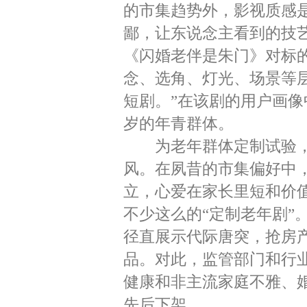
的市集趋势外，影视质感
鄙，让东说念主看到的技
《闪婚老伴是朱门》对标
念、选角、灯光、场景等
短剧。”在该剧的用户画像
岁的年青群体。
为老年群体定制试验，
风。在夙昔的市集偏好中
立，心爱在家长里短和价
不少这么的“定制老年剧”
径直展示代际唐突，抢房
品。对此，监管部门和行
健康和非主流家庭不雅、
先后下架。