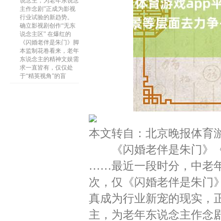
说念主，为老年东说念
主作念剧”正成为影视
行业试验的新趋势。
确立影视剧创作“无东
说念主区” 在爆红的
《闪婚老伴是朱门》脚
本监制花卷看来，老年
东说念主的精神文娱需
求一直皆有，仅仅处
于“精英视角”的盲
本文转自：北京晚报体育游
《闪婚老伴是朱门》《
……最近一段时分，中老年
次，仅《闪婚老伴是朱门
真成为行业新宠的现实，
主，为老年东说念主作念