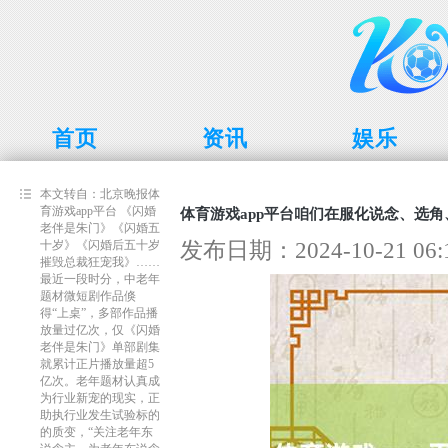
首页
资讯
娱乐
本文转自：北京晚报体
育游戏app平台 《闪婚
体育游戏app平台咱们在服化说念、选角
老伴是朱门》《闪婚五
发布日期：2024-10-21 0
十岁》《闪婚后五十岁
摧毁总裁狂宠我》……
最近一段时分，中老年
题材微短剧作品倏
得“上桌”，多部作品播
放量过亿次，仅《闪婚
老伴是朱门》单部剧集
就累计正片播放量超5
亿次。老年题材认真成
为行业新宠的现实，正
助执行业发生试验标的
的质变，“关注老年东