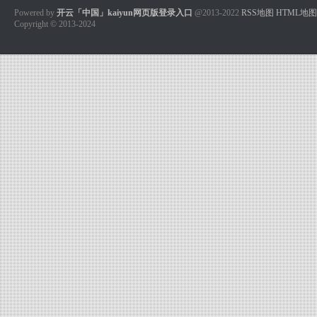
Powered by
开云「中国」kaiyun网页版登录入口
@2013-2022
RSS地图
HTML地图
Copyright
© 2013-2024