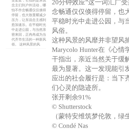
受柔柔，它指的是东说
20分钟效应”这一词汇广
念主们到户外活动，哪
念畅通仅仅倏得停留，也
怕不作念畅通仅仅倏得
停留，也大致显耀减少
平稳时光中走进公园，与
压力，让东说念主感到
愈加速乐。在平稳时光
风俗。
中走进公园，与当然亲
密来回，正冉冉成为当
这种风景的风靡并非望风
代齐市生活的一种新风
俗。 这种风景的风
Marycolo Hunter在《心
干指出，亲近当然关于缓解
最为显著。这一发现能引发
应出的社会履行是：当下
们心灵的隐迹所。
张开剩余91%
© Shutterstock
（蒙特安维筑梦伦敦，绿生
© Condé Nas