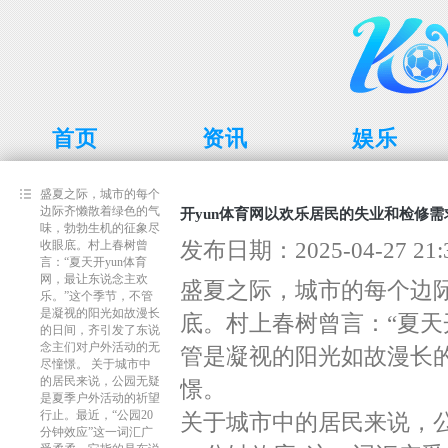
首页
资讯
娱乐
盛夏之际，城市的每个
边际齐懒散着绿色的气
开yun体育网以欢乐居民的失业和检修需求
味，勃勃生机的征象尽
发布日期：2025-04-27 2
收眼底。村上春树曾
言：“夏天开yun体育
网，最让东说念主欢
盛夏之际，城市的每个边
乐。”这个季节，不管
是凝视的阳光如故漫长
底。村上春树曾言：“夏天
的日间，齐引发了东说
念主们对户外活动的无
管是凝视的阳光如故漫长
尽憧憬。 关于城市中
的居民来说，公园无疑
憬。
是夏季户外活动的祈望
行止。最近，“公园20
关于城市中的居民来说，
分钟效应”这一词汇广