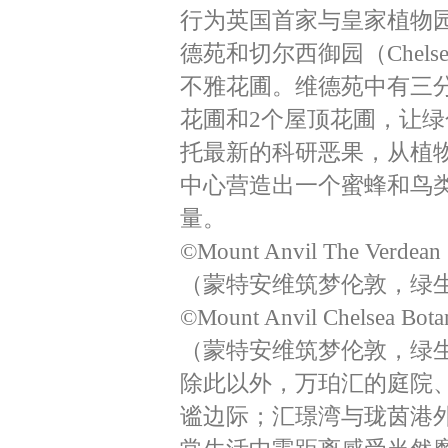
行为英国首家与皇家植物
德苑和切尔西御园（Chels
不雅花圃。维德苑中有三
花圃和2个屋顶花圃，让
托最新的科研恶果，从植
中心营造出一个蜜蜂和鸟
量。
©Mount Anvil The Verdean
（蒙特安维筑梦伦敦，绿生
©Mount Anvil Chelsea Bota
（蒙特安维筑梦伦敦，绿生
除此以外，万珀汇的庭院
谧边际；汇璟湾与珑茵港外