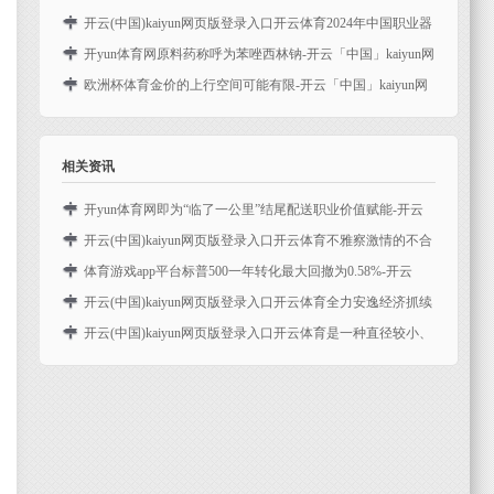
云锦因其明朗光丽灿烂、好意思如天上云霞而得名，具灵验
录入口
开云(中国)kaiyun网页版登录入口开云体育2024年中国职业器
料追思、织造广阔、纹样秀逸等特色。于今，云锦手工编织
放胆2024年9月10日收盘，ST德豪(002005)报收于1.29元，着
操作系统帅域中-开云「中国」kaiyun网页版登录入口
开yun体育网原料药称呼为苯唑西林钠-开云「中国」kaiyun网
本事仍无法被机器取代，它代表了中国丝织工艺的最高确
落5.15%，换手率1.38%，成交量24.26万手，成交额3209.34
2024年11月15日开云(中国)kaiyun网页版登录入口开云体育，
页版登录入口
欧洲杯体育金价的上行空间可能有限-开云「中国」kaiyun网
立，素...
万元。 当日...
以“以智能，致天下”为主题的操作系统大会在北京中关村外
（原标题：福安药业：子公司获苯唑西林钠原料药上市批
页版登录入口
洋翻新中心召开。大会由openEul...
准） 经济不雅察网讯 11月12日，福安药业在深交所公告，全
（原标题：金价100日均线隔邻抵挡！若灵验跌破欧洲杯体
相关资讯
资子公司福安药业集团重庆博圣制药有限公司近日收到国...
育，恐下探2485好意思元） 汇通财经APP讯——黄金在涉及
两个月低点后，有隐微回升。贵金属分析师Lall...
开yun体育网即为“临了一公里”结尾配送职业价值赋能-开云
「中国」kaiyun网页版登录入口
开云(中国)kaiyun网页版登录入口开云体育不雅察激情的不合
开yun体育网 广州市嘉诚国际（603535）物流股份有限公司
和一致的情状-开云「中国」kaiyun网页版登录入口
体育游戏app平台标普500一年转化最大回撤为0.58%-开云
于2025年7月16日收到新加坡司帐与企业监管局见知，公司在
图片 图片 本日复盘 图片 新粉丝念念系统的学习激情周期课
「中国」kaiyun网页版登录入口
开云(中国)kaiyun网页版登录入口开云体育全力安逸经济抓续
新加坡树立的全资孙公司已完成注册并开动...
程或念念了解更多对于盘前条记，请商讨红红！还未添加红
开首：一瑜中的体育游戏app平台 近期好意思国零落往来成
回升向好势头-开云「中国」kaiyun网页版登录入口
开云(中国)kaiyun网页版登录入口开云体育是一种直径较小、
红的同学不错扫下方二维码！！！ 激情周期的判断尺度...
为商场温和的热门，好意思国银行民众基金司理窥探败露好
数据是个宝开云(中国)kaiyun网页版登录入口开云体育 数据宝
长度较长的钢材-开云「中国」kaiyun网页版登录入口
意思国经济零落是最大的尾部风险。咱们经受国际商场广
投资少苦恼 2月13日，据上海市发改委音尘，为全力推动一
本站音问开云(中国)kaiyun网页版登录入口开云体育，6月26
泛...
季度上海市经济罢了随和开局，全力安逸经...
日线材主力期货（WRM）合约收盘下落0.06%，报3271元，
成交26.18万元。 品种简介：线...