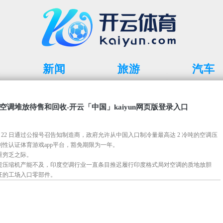
新闻
旅游
汽车
空调堆放待售和回收-开云「中国」kaiyun网页版登录入口
印度 22 日通过公报号召告知制造商，政府允许从中国入口制冷量最高达 2 冷吨的空调压
性认证体育游戏app平台，豁免期限为一年。
重穷乏之际。
货压缩机产能不及，印度空调行业一直条目推迟履行印度格式局对空调的质地放胆
证的工场入口零部件。