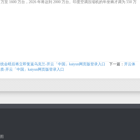
万至 1600 万台，2026 年将达到 2000 万台。印度空调压缩机的年坐褥才调为 550 万
统会晤后将立即复返乌克兰-开云「中国」kaiyun网页版登录入口
下一篇：
开云体
-开云「中国」kaiyun网页版登录入口
地图