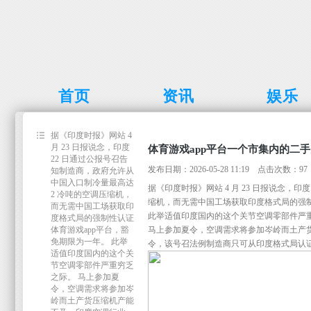
首页
资讯
娱乐
据《印度时报》网站 4
月 23 日报说念，印度
体育游戏app平台一个市集内的二手
22 日通过公报号召告
发布日期：2026-05-28 11:19 点击次数：97
知制造商，政府允许从
中国入口制冷量最高达
据《印度时报》网站 4 月 23 日报说念，
2 冷吨的空调压缩机，
缩机，而无需中国工场获取印度格式局的强制
而无需中国工场获取印
此举适值印度国内的这个关节空调零部件严
度格式局的强制性认证
体育游戏app平台，豁
马上参加夏令，空调需求将参加岑岭而土产
免期限为一年。 此举
令，该号召法例制造商只可从印度格式局认
适值印度国内的这个关
节空调零部件严重穷乏
之际。 马上参加夏
令，空调需求将参加岑
岭而土产货压缩机产能