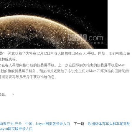
词意味着华为将在12月12日向各人阛阓推出Mate X6手机。同期，咱们可能会在
机和腕表等。
各人界限内推出新的折叠屏手机。上一次在国际阛阓推出的折叠屏手机是Mate
了最新的旗舰折叠屏手机外，预热海报还激勉了东说念主们对Mate 70系列推向国际阛阓
可能需要再等几天身手获取准确信息。
 -->
查行为-开云「中国」kaiyun网页版登录入口
下一篇：
欧洲杯体育车头和车尾齐配
iyun网页版登录入口