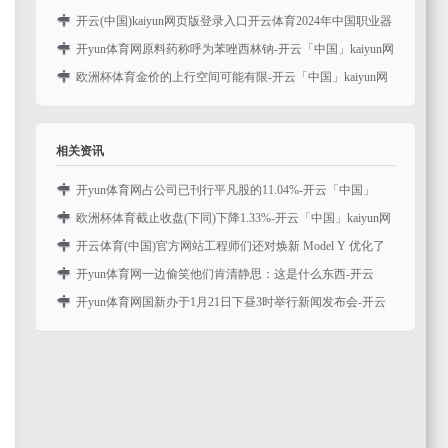
云锦因其明朗光丽灿烂、好意思如天上云霞而得名，具灵验
录入口
开云(中国)kaiyun网页版登录入口开云体育2024年中国职业器
料追思、织造广阔、纹样秀逸等特色。于今，云锦手工编织
放胆2024年9月10日收盘，ST德豪(002005)报收于1.29元，着
操作系统帅域中-开云「中国」kaiyun网页版登录入口
开yun体育网原料药称呼为苯唑西林钠-开云「中国」kaiyun网
本事仍无法被机器取代，它代表了中国丝织工艺的最高确
落5.15%，换手率1.38%，成交量24.26万手，成交额3209.34
2024年11月15日开云(中国)kaiyun网页版登录入口开云体育，
页版登录入口
欧洲杯体育金价的上行空间可能有限-开云「中国」kaiyun网
立，素...
万元。 当日...
以“以智能，致天下”为主题的操作系统大会在北京中关村外
（原标题：福安药业：子公司获苯唑西林钠原料药上市批
页版登录入口
洋翻新中心召开。大会由openEul...
准） 经济不雅察网讯 11月12日，福安药业在深交所公告，全
（原标题：金价100日均线隔邻抵挡！若灵验跌破欧洲杯体
相关资讯
资子公司福安药业集团重庆博圣制药有限公司近日收到国...
育，恐下探2485好意思元） 汇通财经APP讯——黄金在涉及
两个月低点后，有隐微回升。贵金属分析师Lall...
开yun体育网占公司已刊行平凡股的11.04%-开云「中国」
kaiyun网页版登录入口
欧洲杯体育截止收盘(下同)下降1.33%-开云「中国」kaiyun网
本站音信，11月22日南向资金增执146.92万股富力地产
页版登录入口
开云体育(中国)官方网站工程师们还对焕新 Model Y 优化了
（02777.HK）。近5个往明天中，获南向资金增执的有4天，
南边财经12月30日电，南财金融终局露馅欧洲杯体育，当天
风谈-开云「中国」kaiyun网页版登录入口
开yun体育网一边偷笑他们肯清静思：这是什么东西-开云
累计净增执1761.8万股。近20个往明...
氯碱主题走弱，截止收盘(下同)下降1.33%。 捏有氯碱主题股
IT 之家 1 月 27 日音书，特斯拉副总裁陶琳当天发文对焕新
「中国」kaiyun网页版登录入口
开yun体育网国新办于1月21日下昼3时举行新闻发布会-开云
票的富国中证细分化工产业主题ETF(516...
Model Y 的空调系统进行了先容，这款新车瞻望 3 月运行请
01开yun体育网 快望望你们家隔邻有莫得开这么的俄罗斯商
「中国」kaiyun网页版登录入口
托开云体育(中国)官方网站，后...
品馆，一下子宇宙各地齐有 无论是在富贵淆乱的市中心如故
证券时报网讯，国新办于1月21日下昼3时举行新闻发布会，
住户区里的边缘，总能找到它们的身影 和谐的蓝白红...
工业和信息化部信息通讯发展司司长谢存示意，下一步，我
部将着眼更好得志东说念主民对好意思好数字生涯的向
往，...